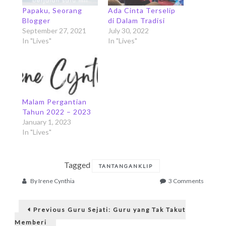
Papaku, Seorang
Ada Cinta Terselip
Blogger
di Dalam Tradisi
September 27, 2021
July 30, 2022
In "Lives"
In "Lives"
Malam Pergantian
Tahun 2022 – 2023
January 1, 2023
In "Lives"
Tagged
TANTANGANKLIP
on
By
Irene Cynthia
3 Comments
Pendeta
Post
J.
Previous
Petrus
Previous
Guru Sejati: Guru yang Tak Takut
post:
Purba,
Memberi