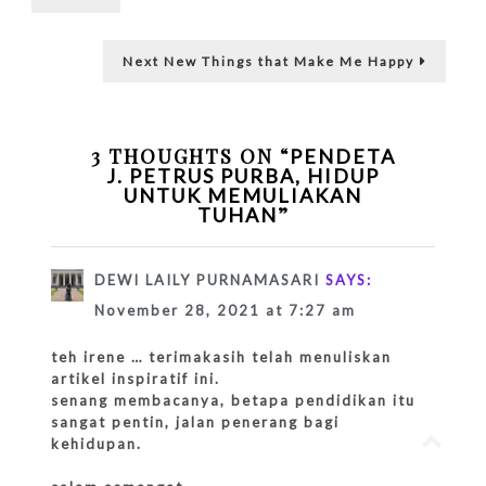
navigation
Hidup
untuk
Memuli
Next
Next
New Things that Make Me Happy
Tuhan
post:
3 THOUGHTS ON “
PENDETA
J. PETRUS PURBA, HIDUP
UNTUK MEMULIAKAN
”
TUHAN
DEWI LAILY PURNAMASARI
SAYS:
November 28, 2021 at 7:27 am
teh irene … terimakasih telah menuliskan
artikel inspiratif ini.
senang membacanya, betapa pendidikan itu
sangat pentin, jalan penerang bagi
Go
kehidupan.
to