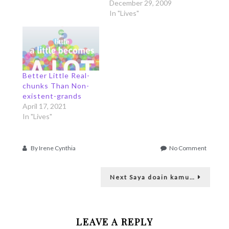
December 29, 2009
In "Lives"
Better Little Real-
chunks Than Non-
existent-grands
April 17, 2021
In "Lives"
on
By
Irene Cynthia
No Comment
didkgyi
Post
Next
Next
Saya doain kamu…
post:
navigation
LEAVE A REPLY