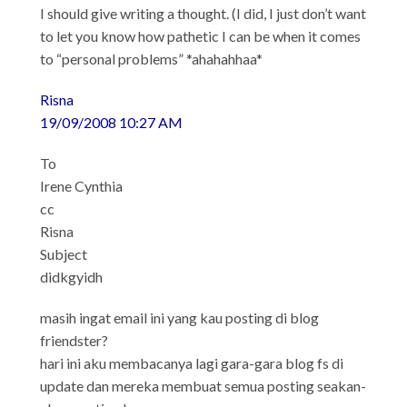
I should give writing a thought. (I did, I just don’t want
to let you know how pathetic I can be when it comes
to “personal problems” *ahahahhaa*
Risna
19/09/2008 10:27 AM
To
Irene Cynthia
cc
Risna
Subject
didkgyidh
masih ingat email ini yang kau posting di blog
friendster?
hari ini aku membacanya lagi gara-gara blog fs di
update dan mereka membuat semua posting seakan-