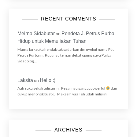
RECENT COMMENTS
Meirna Sidabutar
on
Pendeta J. Petrus Purba,
Hidup untuk Memuliakan Tuhan
Mama ku ketika hendak tak sadarkan diri nyebut nama Pdt
Petrus Purba ini. Rupanya teman dekat opung saya Purba
Sidadolog…
Laksita
on
Hello :)
Aah suka sekali tulisan ini. Pesannya sangat powerful
dan
cukup menohok buatku. Makasih yaa Teh udah nulis ini
ARCHIVES