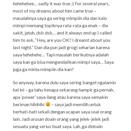
hehehehee… sadly it was true ;( For several years,
most of my dreams about him came true –
masalahnya saya ga sering mimpiin dia dan kalo
mimpi memang topiknya rata-rata ga enak – dia
sakit, jatuh, dsb dsb… and it always end up I called
him to ask, “Hey, are you OK? I dreamt about you
last night.” Dan dia pun jadi grogi seharian karena
saya hehehehe… Tapi masalah berikutnya adalah
saya kan ga bisa mengendalikan mimpi saya… Saya
juga ga minta mimpiin dia kan?
So anyway, karena dulu saya sering banget ngalamin
hal ini – ga tahu kenapa sekarang hampir ga pernah,
apa ‘power’ saya ilang atau karena saya semakin
beriman hihihihi
– saya jadi memilih untuk
berhati-hati sekali dengan ucapan saya soal orang
lain. Jadi urusan doain orang yang jelek-jelek jadi
sesuatu yang serius buat saya. Lah, ga didoain