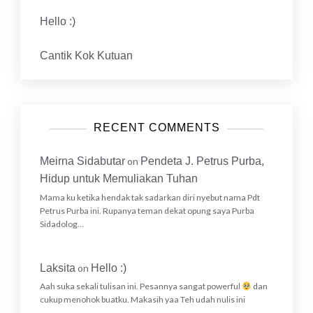
Hello :)
Cantik Kok Kutuan
RECENT COMMENTS
Meirna Sidabutar
on
Pendeta J. Petrus Purba,
Hidup untuk Memuliakan Tuhan
Mama ku ketika hendak tak sadarkan diri nyebut nama Pdt
Petrus Purba ini. Rupanya teman dekat opung saya Purba
Sidadolog…
Laksita
on
Hello :)
Aah suka sekali tulisan ini. Pesannya sangat powerful
dan
cukup menohok buatku. Makasih yaa Teh udah nulis ini