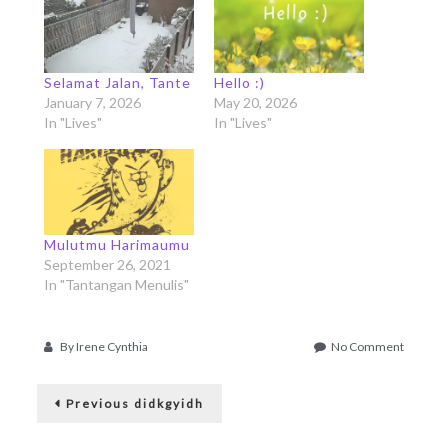
Selamat Jalan, Tante
Hello :)
January 7, 2026
May 20, 2026
In "Lives"
In "Lives"
Mulutmu Harimaumu
September 26, 2021
In "Tantangan Menulis"
on
By
Irene Cynthia
No Comment
Saya
Post
doain
Previous
kamu…
Previous
didkgyidh
post:
navigation