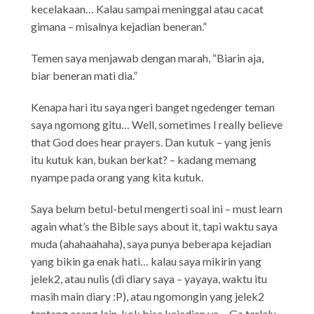
kecelakaan… Kalau sampai meninggal atau cacat
gimana – misalnya kejadian beneran.”
Temen saya menjawab dengan marah, “Biarin aja,
biar beneran mati dia.”
Kenapa hari itu saya ngeri banget ngedenger teman
saya ngomong gitu… Well, sometimes I really believe
that God does hear prayers. Dan kutuk – yang jenis
itu kutuk kan, bukan berkat? – kadang memang
nyampe pada orang yang kita kutuk.
Saya belum betul-betul mengerti soal ini – must learn
again what’s the Bible says about it, tapi waktu saya
muda (ahahaahaha), saya punya beberapa kejadian
yang bikin ga enak hati… kalau saya mikirin yang
jelek2, atau nulis (di diary saya – yayaya, waktu itu
masih main diary :P), atau ngomongin yang jelek2
tentang orang lain, kok bisa kejadian ya… Ga terlalu