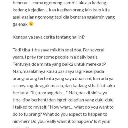
beneran – cuma ngomong sambil lalu aja kadang-
kadang kejadian… kan kasihan orang lain kalo kita
asal-asalan ngomong tapi dia beneran ngalamin yang
ga enak
Kenapa ya saya cerita tentang hal ini?
Tadi tiba-tiba saya mikirin soal doa. For several
years, I pray for some people in a daily basis.
Tentunya doa minta yang baik2 untuk mereka ;P
Nah, masalahnya kalau pas saya lagi kesel pada
orang-orang tertentu yang saya doain ini, kan ada ya
rasanya agak-agak marah, dan kadang si hati ini suka
berkata: “Ih, tu orang deh… “ Nah, pas di sini saya
tiba-tiba berhenti dan inget kejadian yang dulu-dulu.
I talked to myself, “Now what… what do you want to
do to tu orang? What do you expect to happen to
him/her? Do you really want it to happen? Is it your