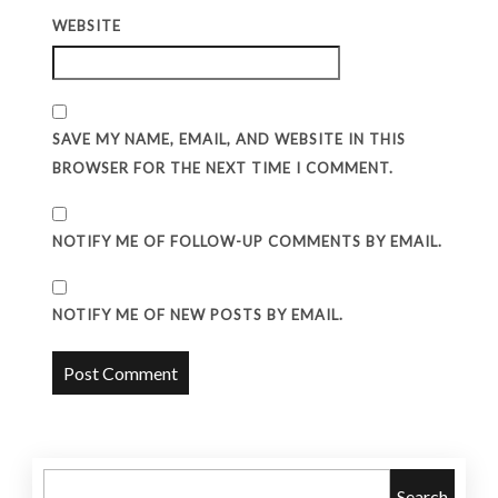
m
WEBSITE
u
d
e
SAVE MY NAME, EMAIL, AND WEBSITE IN THIS
BROWSER FOR THE NEXT TIME I COMMENT.
r
a
NOTIFY ME OF FOLLOW-UP COMMENTS BY EMAIL.
S
NOTIFY ME OF NEW POSTS BY EMAIL.
e
b
u
Search