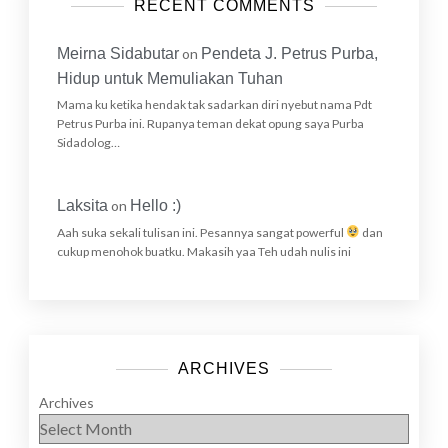
RECENT COMMENTS
u
Meirna Sidabutar
on
Pendeta J. Petrus Purba,
l
Hidup untuk Memuliakan Tuhan
Mama ku ketika hendak tak sadarkan diri nyebut nama Pdt
Petrus Purba ini. Rupanya teman dekat opung saya Purba
a
Sidadolog…
n
Laksita
on
Hello :)
P
Aah suka sekali tulisan ini. Pesannya sangat powerful
dan
cukup menohok buatku. Makasih yaa Teh udah nulis ini
u
a
ARCHIVES
s
Archives
a