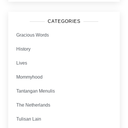
d
CATEGORIES
a
Gracious Words
r
History
i
Lives
S
Mommyhood
e
Tantangan Menulis
o
The Netherlands
r
Tulisan Lain