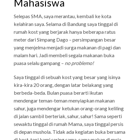
Mahasiswa
Selepas SMA, saya merantau, kembali ke kota
kelahiran saya. Selama di Bandung saya tinggal di
rumah kost yang berjarak hanya beberapa ratus
meter dari Simpang Dago – persimpangan besar
yang menjelma menjadi surga makanan di pagi dan
malam hari. Jadi membeli segala makanan buka
puasa selalu gampang –
no problemo!
Saya tinggal di sebuah kost yang besar yang isinya
kira-kira 20 orang, dengan latar belakang yang
berbeda-beda. Bulan puasa berarti ikutan
mendengar teman-teman menyiapkan makanan
sahur, juga mendengar ketukan orang-orang keliling
di jalan sambil berteriak, sahur, sahur! Sama seperti
sewaktu tinggal di rumah Mama, saya tinggal persis
di depan mushola. Tidak ada kegiatan buka bersama
di kost, tapi kami sering sama-sama makan di meja