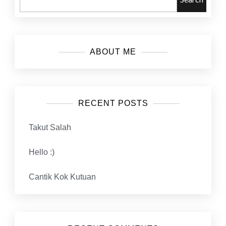
a
h
ABOUT ME
C
e
RECENT POSTS
r
Takut Salah
i
Hello :)
t
Cantik Kok Kutuan
a
B