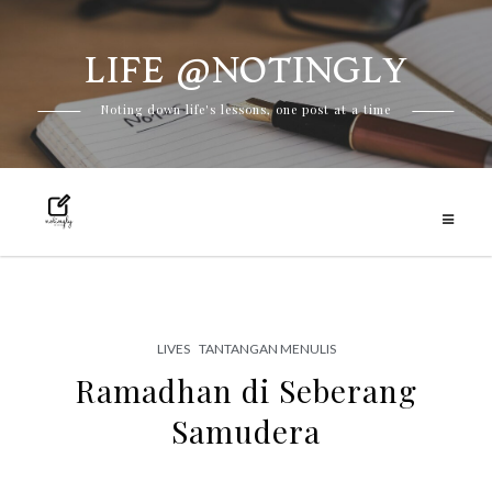
LIFE @NOTINGLY
Skip
Noting down life's lessons, one post at a time
to
content
LIVES
TANTANGAN MENULIS
Ramadhan di Seberang
Samudera