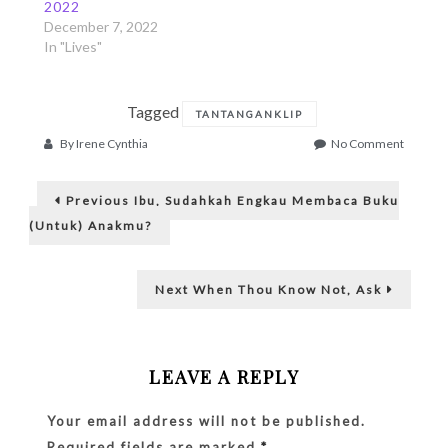
2022
December 7, 2022
In "Lives"
Tagged
TANTANGANKLIP
on
By
Irene Cynthia
No Comment
R
Post
Previous
a
Previous
Ibu, Sudahkah Engkau Membaca Buku
post:
navigation
(Untuk) Anakmu?
m
a
Next
Next
When Thou Know Not, Ask
post:
d
h
LEAVE A REPLY
a
n
Your email address will not be published.
Required fields are marked
*