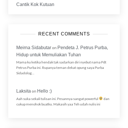
Cantik Kok Kutuan
RECENT COMMENTS
Meirna Sidabutar
on
Pendeta J. Petrus Purba,
Hidup untuk Memuliakan Tuhan
Mama ku ketika hendak tak sadarkan diri nyebut nama Pdt
Petrus Purba ini. Rupanya teman dekat opung saya Purba
Sidadolog…
Laksita
on
Hello :)
Aah suka sekali tulisan ini. Pesannya sangat powerful
dan
cukup menohok buatku. Makasih yaa Teh udah nulis ini