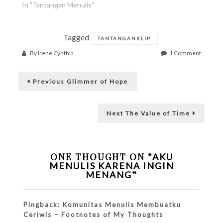
In "Tantangan Menulis"
Tagged
TANTANGANKLIP
on
By
Irene Cynthia
1 Comment
Aku
Post
Menulis
Previous
Karena
Previous
Glimmer of Hope
post:
Ingin
navigation
Menang
Next
Next
The Value of Time
post:
ONE THOUGHT ON “
AKU
MENULIS KARENA INGIN
”
MENANG
Pingback:
Komunitas Menulis Membuatku
Ceriwis – Footnotes of My Thoughts