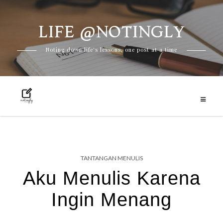
LIFE @NOTINGLY
Skip
Noting down life's lessons, one post at a time
to
content
TANTANGAN MENULIS
Aku Menulis Karena
Ingin Menang