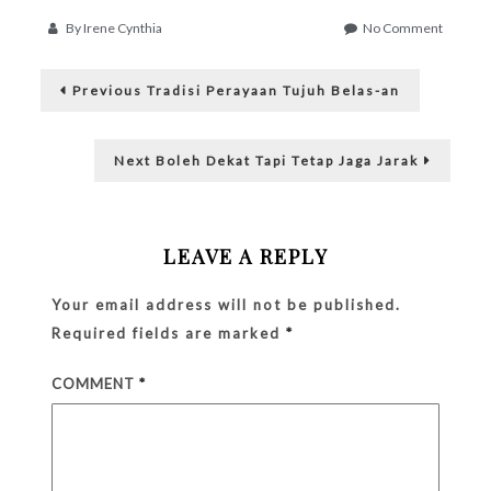
tantangan mingguan ini
sebagai suatu
on
By
Irene Cynthia
No Comment
tantangan buat diri
Memilih
Post
saya sendiri untuk
Kotak
Previous
untuk
menulis berdasarkan
Previous
Tradisi Perayaan Tujuh Belas-an
post:
Dicentr
tema yang tidak
navigation
diciptakan sendiri.
Next
Lumayan kan, setiap
Next
Boleh Dekat Tapi Tetap Jaga Jarak
post:
minggu ada satu tema
baru, tidak usah capek-
capek mikir sudah…
LEAVE A REPLY
Your email address will not be published.
Required fields are marked
*
COMMENT
*