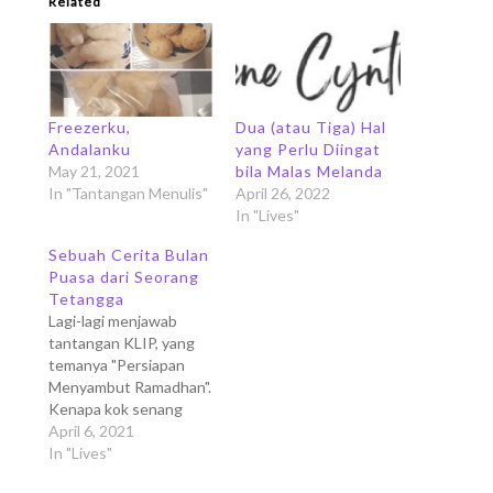
Related
Freezerku,
Dua (atau Tiga) Hal
Andalanku
yang Perlu Diingat
May 21, 2021
bila Malas Melanda
In "Tantangan Menulis"
April 26, 2022
In "Lives"
Sebuah Cerita Bulan
Puasa dari Seorang
Tetangga
Lagi-lagi menjawab
tantangan KLIP, yang
temanya "Persiapan
Menyambut Ramadhan".
Kenapa kok senang
banget ikut tantangan
April 6, 2021
KLIP? Hehehe, saya
In "Lives"
menggunakan