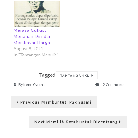
Merasa Cukup,
Menahan Diri dan
Membayar Harga
August 9, 2021
In "Tantangan Menulis"
Tagged
TANTANGANKLIP
on
By
Irene Cynthia
12 Comments
Tradisi
Post
Perayaa
Previous
Tujuh
Previous
Membuntuti Pak Suami
post:
Belas-
navigation
an
Next
Next
Memilih Kotak untuk Dicentrang
post: