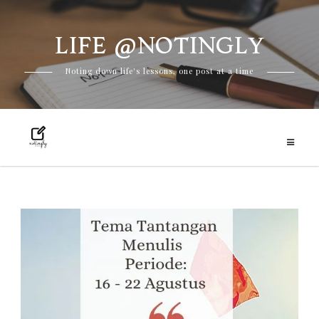
LIFE @NOTINGLY
Skip
Noting down life's lessons, one post at a time
to
content