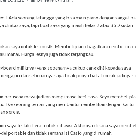
ecil. Ada seorang tetangga yang bisa main piano dengan sangat ba
a di atas saya, tapi buat saya yang masih kelas 2 atau 3 SD sudah
zinkan saya untuk les musik. Membeli piano bagaikan membeli mob
alu mahal. Harga lesnya juga tidak terjangkau.
yboard miliknya (yang sebenarnya cukup canggih) kepada saya
mengajari dan sebenarnya saya tidak punya bakat musik jadinya si
 pun berusaha mewujudkan mimpi masa kecil saya. Saya membeli pi
cicil ke seorang teman yang membantu membelikan dengan kartu
an gereja.
no saya terlalu berat untuk dibawa. Akhirnya di sana saya membel
el portable dan tidak semahal si Casio yang di rumah.