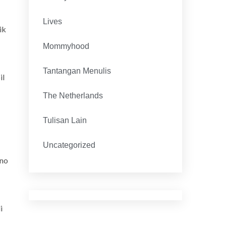
Lives
ik
Mommyhood
Tantangan Menulis
il
The Netherlands
Tulisan Lain
Uncategorized
ano
i