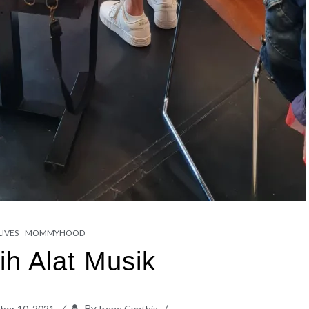
LIVES
MOMMYHOOD
ih Alat Musik
By
ber 10, 2021
Irene Cynthia