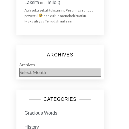
Laksita
on
Hello :)
Aah suka sekali tulisan ini. Pesannya sangat
powerful
dan cukup menohok buatku.
Makasih yaa Teh udah nulis ini
ARCHIVES
Archives
CATEGORIES
Gracious Words
History