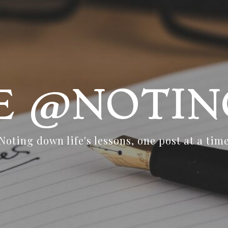
FE @NOTIN
Noting down life's lessons, one post at a tim