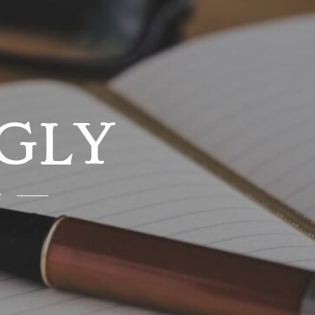
GLY
e