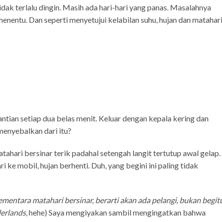
idak terlalu dingin. Masih ada hari-hari yang panas. Masalahnya
 menentu. Dan seperti menyetujui kelabilan suhu, hujan dan matahar
ergantian setiap dua belas menit. Keluar dengan kepala kering dan
menyebalkan dari itu?
ahari bersinar terik padahal setengah langit tertutup awal gelap.
ri ke mobil, hujan berhenti. Duh, yang begini ini paling tidak
mentara matahari bersinar, berarti akan ada pelangi, bukan begit
derlands
, hehe) Saya mengiyakan sambil mengingatkan bahwa