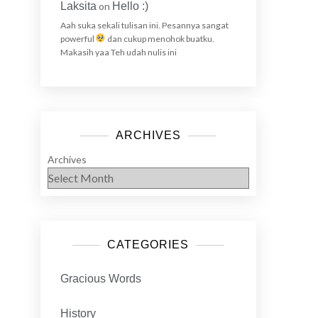
Laksita
on
Hello :)
Aah suka sekali tulisan ini. Pesannya sangat
powerful
dan cukup menohok buatku.
Makasih yaa Teh udah nulis ini
ARCHIVES
Archives
CATEGORIES
Gracious Words
History