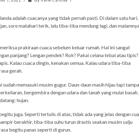
anda adalah cuacanya yang tidak pernah pasti. Di dalam satu hari,
jan, sore matahari terik, lalu tiba-tiba mendung lagi, dan malamny
meriksa prakiraan cuaca sebelum keluar rumah. Hal ini sangat
ngan panjang? Lengan pendek? Rok? Pakai celana tebal atau tipis?
pis. Kalau cuaca dingin, kenakan semua. Kalau udara tiba-tiba
rasa gerah.
ami sudah memasuki musim gugur. Daun-daun masih hijau tapi tamp
berkeliaran, bergembira dengan udara dan tanah yang mulai basah.
datang: hujan.
egitu juga. Seperti tertulis di atas, tidak ada yang jelas dengan cu
mpir berakhir, tiba-tiba suhu turun drastis seakan musim salju
asa begitu panas seperti di gurun.