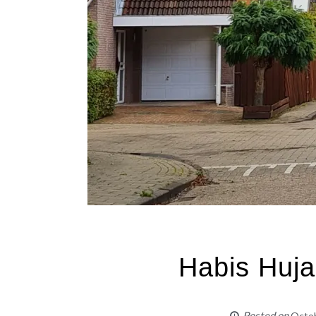
Habis Huj
Posted on
Octob