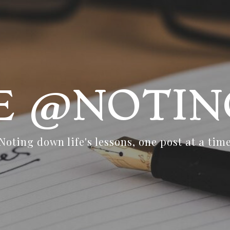
FE @NOTIN
Noting down life's lessons, one post at a tim