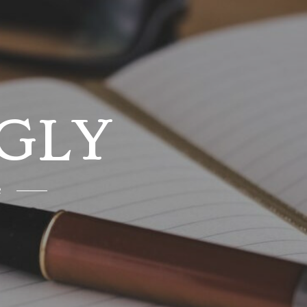
GLY
e