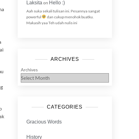
Laksita
on
Hello :)
ma
Aah suka sekali tulisan ini. Pesannya sangat
powerful
dan cukup menohok buatku.
Makasih yaa Teh udah nulis ini
a
ai
ARCHIVES
Archives
au
ng
CATEGORIES
p
ak
Gracious Words
History