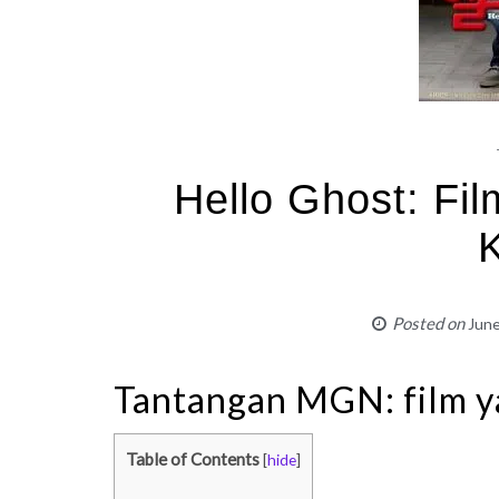
Hello Ghost: Fil
Posted on
June
Tantangan MGN: film ya
Table of Contents
[
hide
]