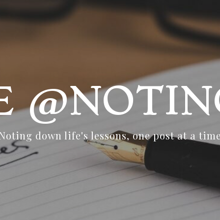
FE @NOTIN
Noting down life's lessons, one post at a tim