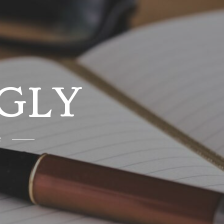
GLY
e