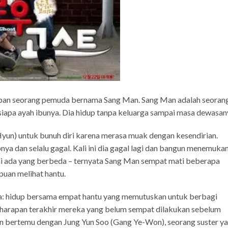
dupan seorang pemuda bernama Sang Man. Sang Man adalah seoran
u siapa ayah ibunya. Dia hidup tanpa keluarga sampai masa dewasan
Hyun) untuk bunuh diri karena merasa muak dengan kesendirian.
ya dan selalu gagal. Kali ini dia gagal lagi dan bangun menemuka
i ini ada yang berbeda – ternyata Sang Man sempat mati beberapa
uan melihat hantu.
ya: hidup bersama empat hantu yang memutuskan untuk berbagi
arapan terakhir mereka yang belum sempat dilakukan sebelum
an bertemu dengan Jung Yun Soo (Gang Ye-Won), seorang suster y