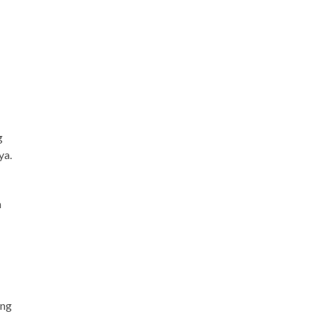
g
ya.
n
ang