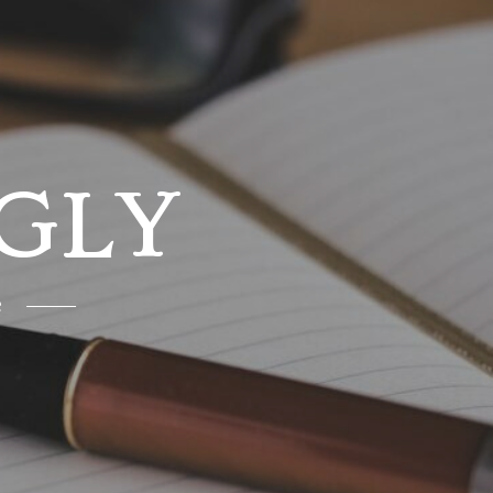
GLY
e