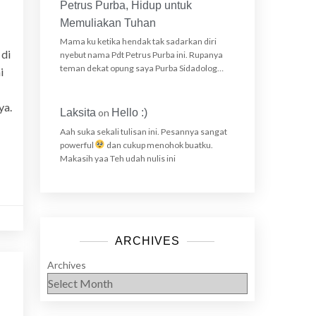
Petrus Purba, Hidup untuk
Memuliakan Tuhan
Mama ku ketika hendak tak sadarkan diri
 di
nyebut nama Pdt Petrus Purba ini. Rupanya
teman dekat opung saya Purba Sidadolog…
i
ya.
Laksita
on
Hello :)
Aah suka sekali tulisan ini. Pesannya sangat
powerful
dan cukup menohok buatku.
Makasih yaa Teh udah nulis ini
ARCHIVES
Archives
–