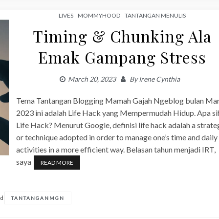
LIVES
MOMMYHOOD
TANTANGAN MENULIS
Timing & Chunking Ala
Emak Gampang Stress
March 20, 2023
By
Irene Cynthia
Tema Tantangan Blogging Mamah Gajah Ngeblog bulan Ma
2023 ini adalah Life Hack yang Mempermudah Hidup. Apa si
Life Hack? Menurut Google, definisi life hack adalah a strate
or technique adopted in order to manage one’s time and daily
activities in a more efficient way. Belasan tahun menjadi IRT,
saya
READ MORE
ed
TANTANGANMGN