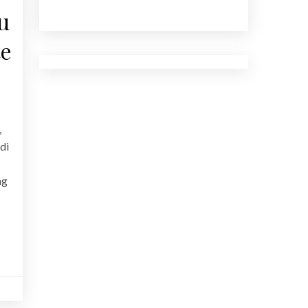
su
te
,
di
ng