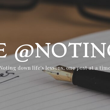
FE @NOTIN
Noting down life's lessons, one post at a tim