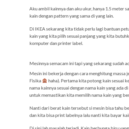
Aku ambil kainnya dan aku ukur, hanya 1.5 meter saja
kain dengan pattern yang sama di yang lain.
Di IKEA sekarang kita tidak perlu lagi bantuan pe
kain yang kita pilih sesuai panjang yang kita butu
komputer dan printer label.
Mesinnya semacam ini tapi yang sekarang sudah a
Mesin ini bekerja dengan cara menghitung massa jen
Fisika
haha). Pertama kita potong kain sesuai kei
nama kainnya sesuai dengan nama kain yang ada di 
untuk memastikan kita memilih nama kain yang ben
Nanti dari berat kain tersebut si mesin bisa tahu b
dan kita bisa print labelnya lalu nanti kita bayar kai
Di sini lah masalah terjadi. Kain berbunga biru y