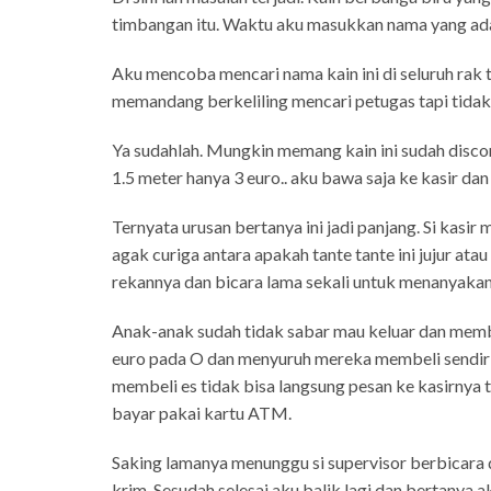
timbangan itu. Waktu aku masukkan nama yang ada 
Aku mencoba mencari nama kain ini di seluruh rak 
memandang berkeliling mencari petugas tapi tidak 
Ya sudahlah. Mungkin memang kain ini sudah discon
1.5 meter hanya 3 euro.. aku bawa saja ke kasir dan 
Ternyata urusan bertanya ini jadi panjang. Si kas
agak curiga antara apakah tante tante ini jujur ata
rekannya dan bicara lama sekali untuk menanyakan p
Anak-anak sudah tidak sabar mau keluar dan membel
euro pada O dan menyuruh mereka membeli sendiri.
membeli es tidak bisa langsung pesan ke kasirnya t
bayar pakai kartu ATM.
Saking lamanya menunggu si supervisor berbicara d
krim. Sesudah selesai aku balik lagi dan bertanya 