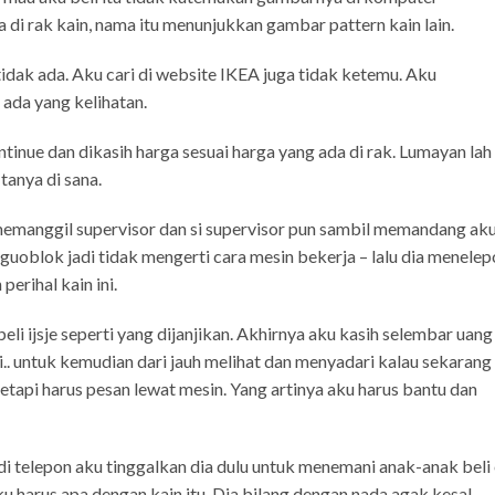
di rak kain, nama itu menunjukkan gambar pattern kain lain.
tidak ada. Aku cari di website IKEA juga tidak ketemu. Aku
ada yang kelihatan.
tinue dan dikasih harga sesuai harga yang ada di rak. Lumayan lah
tanya di sana.
ir memanggil supervisor dan si supervisor pun sambil memandang ak
u guoblok jadi tidak mengerti cara mesin bekerja – lalu dia menele
erihal kain ini.
i ijsje seperti yang dijanjikan. Akhirnya aku kasih selembar uang
. untuk kemudian dari jauh melihat dan menyadari kalau sekarang
etapi harus pesan lewat mesin. Yang artinya aku harus bantu dan
i telepon aku tinggalkan dia dulu untuk menemani anak-anak beli
aku harus apa dengan kain itu. Dia bilang dengan nada agak kesal