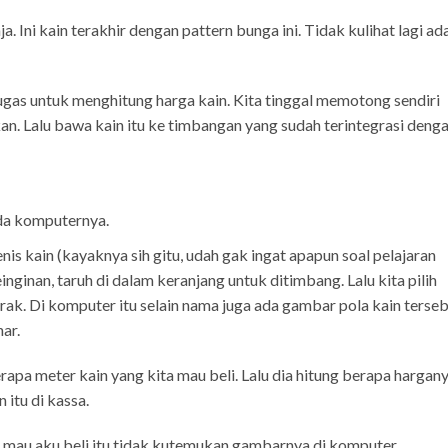
. Ini kain terakhir dengan pattern bunga ini. Tidak kulihat lagi ad
tugas untuk menghitung harga kain. Kita tinggal memotong sendiri
hkan. Lalu bawa kain itu ke timbangan yang sudah terintegrasi deng
da komputernya.
is kain (kayaknya sih gitu, udah gak ingat apapun soal pelajaran
nginan, taruh di dalam keranjang untuk ditimbang. Lalu kita pilih
rak. Di komputer itu selain nama juga ada gambar pola kain terse
ar.
erapa meter kain yang kita mau beli. Lalu dia hitung berapa hargan
n itu di kassa.
ang mau aku beli itu tidak kutemukan gambarnya di komputer