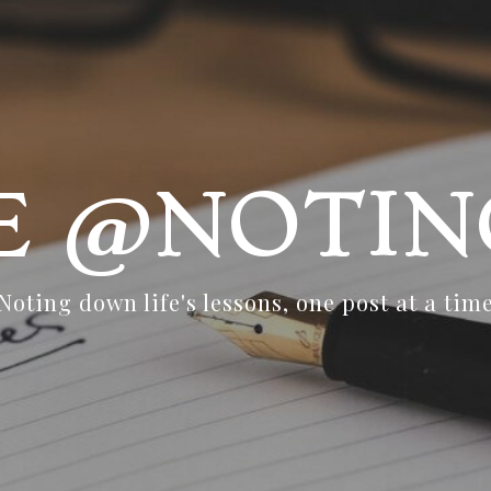
FE @NOTIN
Noting down life's lessons, one post at a tim