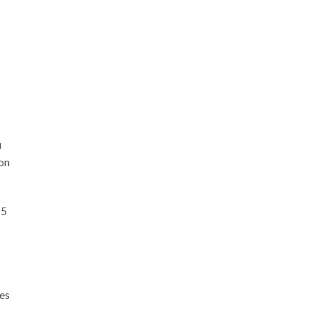
u
pon
 5
 es