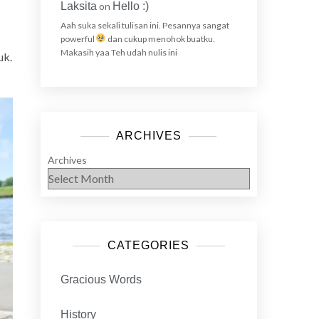
Laksita
on
Hello :)
Aah suka sekali tulisan ini. Pesannya sangat
powerful
dan cukup menohok buatku.
Makasih yaa Teh udah nulis ini
uk.
ARCHIVES
Archives
CATEGORIES
Gracious Words
History