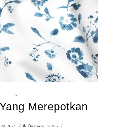
LIVES
 Yang Merepotkan
By
y 28, 2021
Irene Cynthia