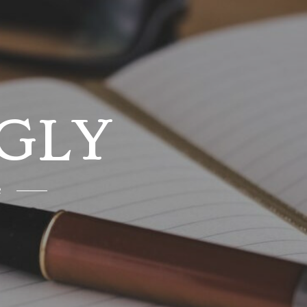
GLY
e