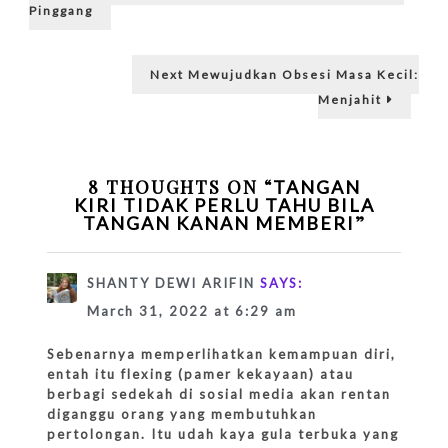
Perlu
navigation
Pinggang
Tahu
Bila
Tangan
Next
Next
Mewujudkan Obsesi Masa Kecil:
Kanan
post:
Member
Menjahit
8 THOUGHTS ON “
TANGAN
KIRI TIDAK PERLU TAHU BILA
”
TANGAN KANAN MEMBERI
SHANTY DEWI ARIFIN
SAYS:
March 31, 2022 at 6:29 am
Sebenarnya memperlihatkan kemampuan diri,
entah itu flexing (pamer kekayaan) atau
berbagi sedekah di sosial media akan rentan
diganggu orang yang membutuhkan
pertolongan. Itu udah kaya gula terbuka yang