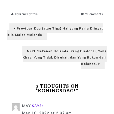
on
By
Irene Cynthia
9 Comments
Konings
Post
Previous
Previous
Dua (atau Tiga) Hal yang Perlu Diingat
post:
navigation
bila Malas Melanda
Next
Next
Makanan Belanda: Yang Diadopsi, Yang
post:
Khas, Yang Tidak Disukai, dan Yang Bukan dari
Belanda.
9 THOUGHTS ON
“
”
KONINGSDAG!
MAY
SAYS:
May 10, 2022 at 2:37 am